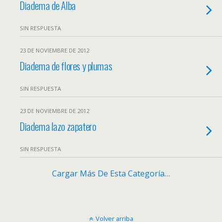
Diadema de Alba
SIN RESPUESTA
23 DE NOVIEMBRE DE 2012
Diadema de flores y plumas
SIN RESPUESTA
23 DE NOVIEMBRE DE 2012
Diadema lazo zapatero
SIN RESPUESTA
Cargar Más De Esta Categoría…
Volver arriba