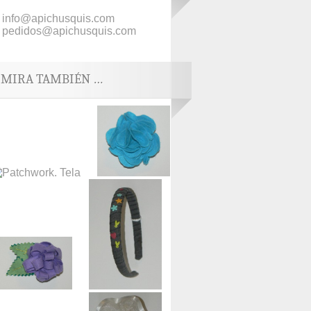
info@apichusquis.com
pedidos@apichusquis.com
MIRA TAMBIÉN …