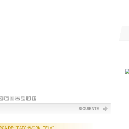
A
SIGUIENTE
RCA DE:
"PATCHWORK. TELA"