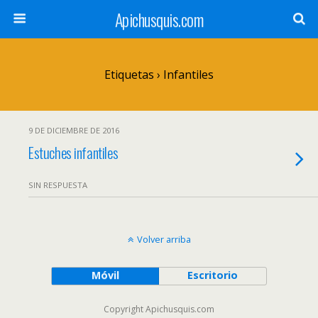
Apichusquis.com
Etiquetas › Infantiles
9 DE DICIEMBRE DE 2016
Estuches infantiles
SIN RESPUESTA
Volver arriba
Móvil
Escritorio
Copyright Apichusquis.com