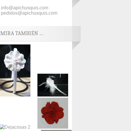
info@apichusquis.com
pedidos@apichusquis.com
MIRA TAMBIÉN …