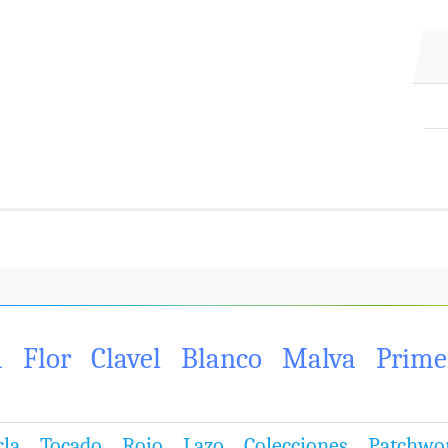
a
Flor
Clavel
Blanco
Malva
Prime
rla
Tocado
Rojo
Lazo
Colecciones
Patchwo