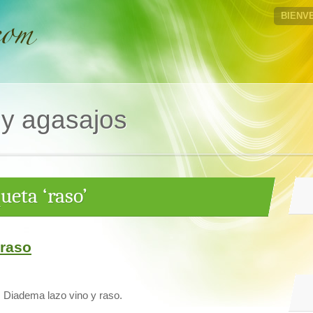
BIENV
 y agasajos
ueta ‘raso’
 raso
Diadema lazo vino y raso.