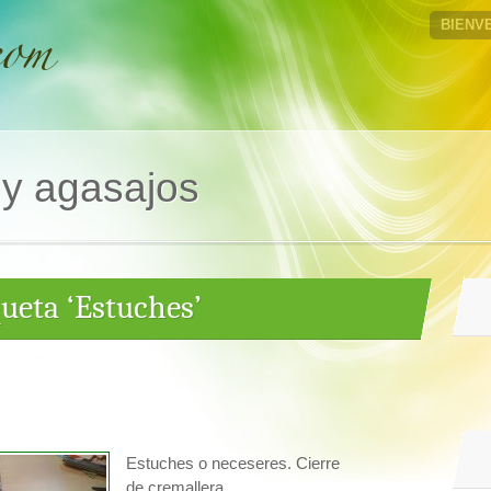
BIENV
 y agasajos
queta ‘Estuches’
Estuches o neceseres. Cierre
de cremallera.