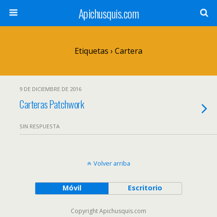
Apichusquis.com
Etiquetas › Cartera
9 DE DICIEMBRE DE 2016
Carteras Patchwork
SIN RESPUESTA
Volver arriba
Móvil
Escritorio
Copyright Apichusquis.com