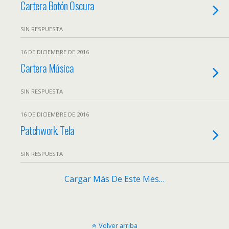
Cartera Botón Oscura
SIN RESPUESTA
16 DE DICIEMBRE DE 2016
Cartera Música
SIN RESPUESTA
16 DE DICIEMBRE DE 2016
Patchwork. Tela
SIN RESPUESTA
Cargar Más De Este Mes…
Volver arriba