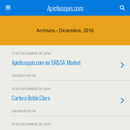
Apichusquis.com
Archivos › Diciembre, 2016
17 DE DICIEMBRE DE 2016
Apichusquis.com en SR&SA Market
SIN RESPUESTA
16 DE DICIEMBRE DE 2016
Cartera Botón Clara
SIN RESPUESTA
16 DE DICIEMBRE DE 2016